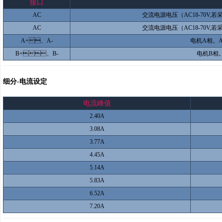
接口
AC
交流电源电压（AC18-70V,
AC
交流电源电压（AC18-70V,若
A+、A-
电机A相
B+、B-
电机B相
细分-电流设定
电流峰值
2.40A
3.08A
3.77A
4.45A
5.14A
5.83A
6.52A
7.20A